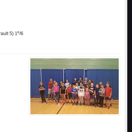
e
ault 5) 1
/6