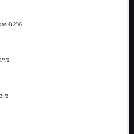
e
des 4) 2
/6
er
1
/6
e
 3
/6