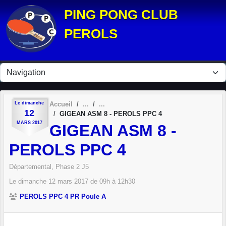
Panneau de gestion des cookies
PING PONG CLUB
PEROLS
Le
dimanche
Accueil
12
GIGEAN ASM 8 - PEROLS PPC 4
MARS
2017
GIGEAN ASM 8 -
PEROLS PPC 4
Départemental, Phase 2 J5
Le
dimanche
12
mars
2017
de 09h à 12h30
PEROLS PPC 4 PR Poule A