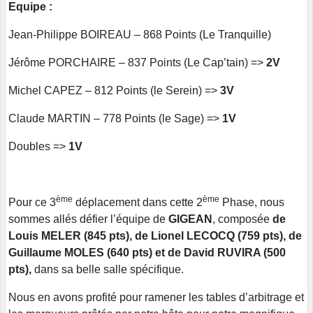
Equipe :
Jean-Philippe BOIREAU – 868 Points (Le Tranquille)
Jérôme PORCHAIRE – 837 Points (Le Cap’tain) =>
2V
Michel CAPEZ – 812 Points (le Serein) =>
3V
Claude MARTIN – 778 Points (le Sage) =>
1V
Doubles =>
1V
ème
ème
Pour ce 3
déplacement dans cette 2
Phase, nous
sommes allés défier l’équipe de
GIGEAN
, composée
de
Louis MELER (845 pts), de Lionel LECOCQ (759 pts), de
Guillaume MOLES (640 pts) et de David RUVIRA (500
pts),
dans sa belle salle spécifique.
Nous en avons profité pour ramener les tables d’arbitrage et