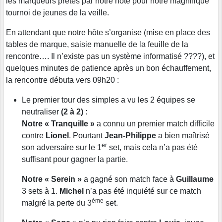
les marqueurs prêtés par notre hôte pour notre magnifique
tournoi de jeunes de la veille.
En attendant que notre hôte s’organise (mise en place des
tables de marque, saisie manuelle de la feuille de la
rencontre…. Il n’existe pas un système informatisé ????), et
quelques minutes de patience après un bon échauffement,
la rencontre débuta vers 09h20 :
Le premier tour des simples a vu les 2 équipes se
neutraliser
(2 à 2)
:
Notre « Tranquille »
a connu un premier match difficile
contre
Lionel
. Pourtant
Jean-Philippe
a bien maîtrisé
er
son adversaire sur le 1
set, mais cela n’a pas été
suffisant pour gagner la partie.
Notre « Serein »
a gagné son match face à
Guillaume
3 sets à 1.
Michel
n’a pas été inquiété sur ce match
ème
malgré la perte du 3
set.