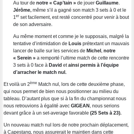
Au tour de
notre « Cap’tain »
de jouer
Guillaume
.
Jérôme,
même s’il a gagné son match 3 sets à 0 et le
er
1
set facilement, est resté concentré pour venir à bout
de son adversaire.
Au même moment et comme je le supposais, malgré la
tentative d’intimidation de
Louis
prétextant un mauvais
lancer de balle sur les services de
Michel
,
notre
« Serein »
a remporté l’ultime match de cette rencontre
3 sets à 0 face à
David
et
ainsi permis à l’équipe
d’arracher le match nul.
ème
Et voilà un 2
Match nul, lors de cette deuxième phase,
qui nous permet de bien nous positionner au milieu du
tableau. D’autant plus que si à la fin du championnat nous
nous retrouvions à égalité avec
GIGEAN
, nous serions
devant grâce à un set-average favorable
(25 Sets à 23).
Un nouveau match nul lors de notre prochain déplacement,
à Capestang, nous assurerait le maintien dans cette