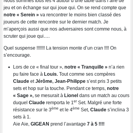
Nous sommes tous les 4 autour d’une table dans l’aire de
jeu et on échange sur qui joue qui. On se rend compte que
notre « Serein »
va rencontrer le moins bien classé des
joueurs de cette rencontre sur le dernier match. Je
m’aperçois aussi que nos adversaires sont comme nous, à
scruter qui joue qui….
Quel suspense !!!!!!! La tension monte d’un cran !!!! On
s’encourage.
Lors de ce « final tour »,
notre « Tranquille »
n’a rien
pu faire face à
Louis.
Tout comme ses compères
Claude
et
Jérôme, Jean-Philippe
s’est pris 3 petits
sets et hop sur la touche. Pendant ce temps,
notre
« Sage »,
se mesurait à
Lionel
dans un match au cours
er
duquel
Claude
remporta le 1
Set. Malgré une forte
ème
ème
résistance sur le 3
et le 4
Set,
Claude
s’inclina 3
sets à 1.
Aie Aie,
GIGEAN
prend l’avantage
7 à 5 !!!!