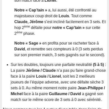
son match face à
Lionel
.
Notre « Cap’tain »
a, lui aussi, été confronté au
majestueux coup droit de
Louis
. Tout comme
Claude, Jérôme
s’est incliné facilement en 3 sets. Et
ème
hop 2
défaite pour
notre « Cap’tain »
sur cette
ème
2
phase.
Notre « Sage »
en profita pour se racheter face à
David
, et remettre ses compteurs à 0 (3 sets perdus
sur son premier match, 3 sets gagnés sur le second).
Sur les doubles, toujours une parfaite neutralité
(5 à 5)
:
La paire
Jérôme / Claude
n’a pas pu faire grand-chose
face à la paire
Louis / Lionel
, soit les 2 meilleurs
joueurs de l’équipe adverse, avec une défaite sèche 3
sets à 0. Au même moment notre paire
Jean-Philippe /
Michel
face à la paire
Guillaume / David
a gagné son
match sur le même score de 3 sets à 0 avec sérénité.