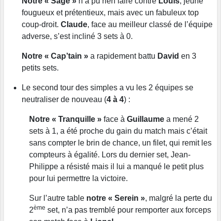
Notre « Sage »
n’a pu rien faire contre
Louis
, jeune
fougueux et prétentieux, mais avec un fabuleux top
coup-droit.
Claude
, face au meilleur classé de l’équipe
adverse, s’est incliné 3 sets à 0.
Notre « Cap’tain »
a rapidement battu
David
en 3
petits sets.
Le second tour des simples a vu les 2 équipes se
neutraliser de nouveau (
4 à 4
) :
Notre « Tranquille »
face à
Guillaume
a mené 2
sets à 1, a été proche du gain du match mais c’était
sans compter le brin de chance, un filet, qui remit les
compteurs à égalité. Lors du dernier set, Jean-
Philippe a résisté mais il lui a manqué le petit plus
pour lui permettre la victoire.
Sur l’autre table
notre « Serein »
, malgré la perte du
ème
2
set, n’a pas tremblé pour remporter aux forceps