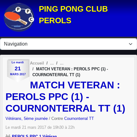
Panneau de gestion des cookies
PING PONG CLUB
PEROLS
Le
mardi
Accueil
21
MATCH VETERAN : PEROLS PPC (1) -
COURNONTERRAL TT (1)
MARS
2017
MATCH VETERAN :
PEROLS PPC (1) -
COURNONTERRAL TT (1)
Vétérans, 5ème journée
/ Contre
Cournonterral TT
Le
mardi
21
mars
2017
de 19h30 à 22h
PEROLS PPC 1 Vétéran