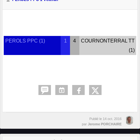
PEROLS PPC (1)
1
4
COURNONTERRAL TT
(1)
Publié le
14 oct. 2016
par
Jerome PORCHAIRE