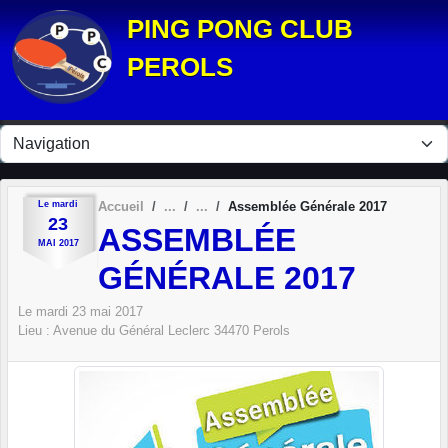
Panneau de gestion des cookies
PING PONG CLUB
PEROLS
Le
mardi
Accueil
Assemblée Générale 2017
23
ASSEMBLÉE
MAI
2017
GÉNÉRALE 2017
Le
mardi
23
mai
2017
Lieu :
Avenue du Général Leclerc
34470
Perols