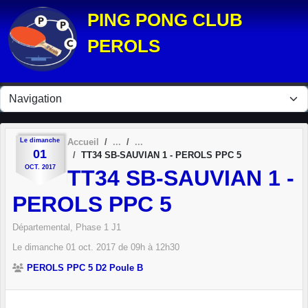
Panneau de gestion des cookies
PING PONG CLUB
PEROLS
Le
dimanche
Accueil
01
TT34 SB-SAUVIAN 1 - PEROLS PPC 5
OCT.
2017
TT34 SB-SAUVIAN 1 -
PEROLS PPC 5
Départemental, Phase 1 J1
Le
dimanche
01
oct.
2017
de 09h à 12h30
PEROLS PPC 5 D2 Poule B