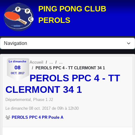
Panneau de gestion des cookies
PING PONG CLUB
PEROLS
Le
dimanche
Accueil
08
PEROLS PPC 4 - TT CLERMONT 34 1
OCT.
2017
PEROLS PPC 4 - TT
CLERMONT 34 1
Départemental, Phase 1 J2
Le
dimanche
08
oct.
2017
de 09h à 12h30
PEROLS PPC 4 PR Poule A