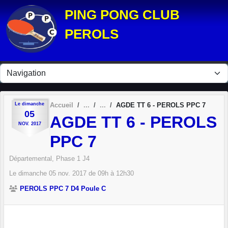
Panneau de gestion des cookies
PING PONG CLUB
PEROLS
Le
dimanche
Accueil
AGDE TT 6 - PEROLS PPC 7
05
AGDE TT 6 - PEROLS
NOV.
2017
PPC 7
Départemental, Phase 1 J4
Le
dimanche
05
nov.
2017
de 09h à 12h30
PEROLS PPC 7 D4 Poule C