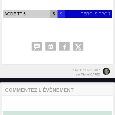
AGDE TT 6
5
9
PEROLS PPC 7
Publié le
13 sept. 2017
par
Michel CAPEZ
COMMENTEZ L’ÉVÈNEMENT