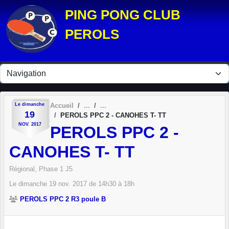
Panneau de gestion des cookies
PING PONG CLUB
PEROLS
Le
dimanche
Accueil
19
PEROLS PPC 2 - CANOHES T- TT
NOV.
2017
PEROLS PPC 2 -
CANOHES T- TT
Régional, Phase 1 J5
Le
dimanche
19
nov.
2017
de 14h30 à 18h
PEROLS PPC 2 R3 poule B