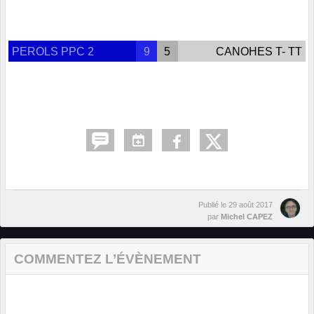
PEROLS PPC 2
9
5
CANOHES T- TT
Publié le
29 août 2017
par
Michel CAPEZ
COMMENTEZ L’ÉVÈNEMENT