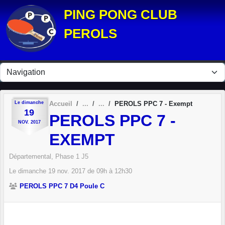
Panneau de gestion des cookies
PING PONG CLUB
PEROLS
Le
dimanche
Accueil
PEROLS PPC 7 - Exempt
19
PEROLS PPC 7 -
NOV.
2017
EXEMPT
Départemental, Phase 1 J5
Le
dimanche
19
nov.
2017
de 09h à 12h30
PEROLS PPC 7 D4 Poule C