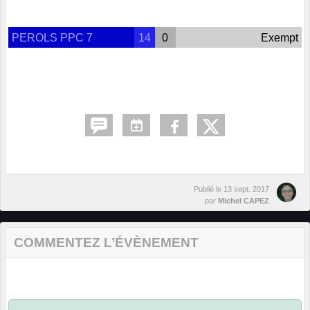
PEROLS PPC 7
14
0
Exempt
Publié le
13 sept. 2017
par
Michel CAPEZ
COMMENTEZ L’ÉVÈNEMENT