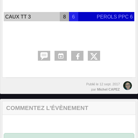
CAUX TT 3
8
6
PEROLS PPC 6
Publié le
12 sept. 2017
par
Michel CAPEZ
COMMENTEZ L’ÉVÈNEMENT