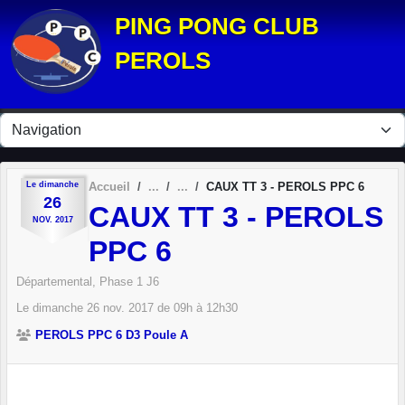
Panneau de gestion des cookies
PING PONG CLUB
PEROLS
Le
dimanche
Accueil
CAUX TT 3 - PEROLS PPC 6
26
CAUX TT 3 - PEROLS
NOV.
2017
PPC 6
Départemental, Phase 1 J6
Le
dimanche
26
nov.
2017
de 09h à 12h30
PEROLS PPC 6 D3 Poule A