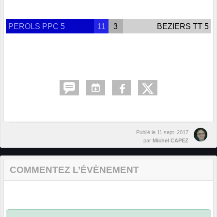
PEROLS PPC 5
11
3
BEZIERS TT 5
Publié le
11 sept. 2017
par
Michel CAPEZ
COMMENTEZ L’ÉVÈNEMENT