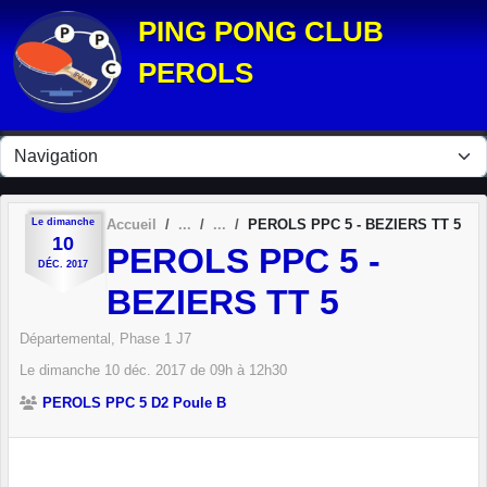
Panneau de gestion des cookies
PING PONG CLUB
PEROLS
Le
dimanche
Accueil
PEROLS PPC 5 - BEZIERS TT 5
10
PEROLS PPC 5 -
DÉC.
2017
BEZIERS TT 5
Départemental, Phase 1 J7
Le
dimanche
10
déc.
2017
de 09h à 12h30
PEROLS PPC 5 D2 Poule B