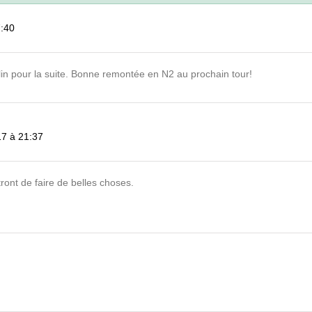
7:40
lin pour la suite. Bonne remontée en N2 au prochain tour!
7 à 21:37
tront de faire de belles choses.