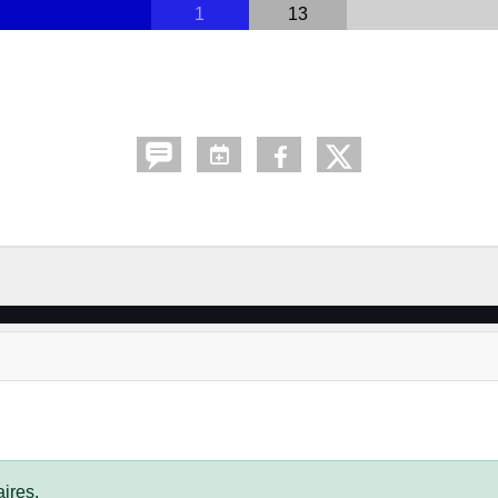
1
13
ires.