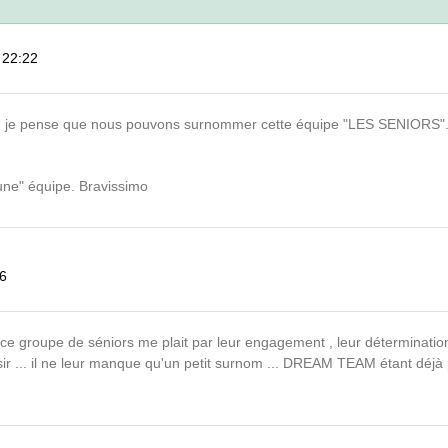
à 22:22
, je pense que nous pouvons surnommer cette équipe "LES SENIORS"
jeune" équipe. Bravissimo
16
... ce groupe de séniors me plait par leur engagement , leur détermination
r ... il ne leur manque qu'un petit surnom ... DREAM TEAM étant déjà p