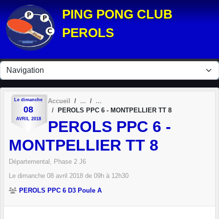
Panneau de gestion des cookies
PING PONG CLUB
PEROLS
Le
dimanche
Accueil
08
PEROLS PPC 6 - MONTPELLIER TT 8
AVRIL
2018
PEROLS PPC 6 -
MONTPELLIER TT 8
Départemental, Phase 2 J6
Le
dimanche
08
avril
2018
de 09h à 12h30
PEROLS PPC 6 D3 Poule A