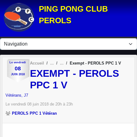
Panneau de gestion des cookies
PING PONG CLUB
PEROLS
Le
vendredi
Accueil
Exempt - PEROLS PPC 1 V
08
EXEMPT - PEROLS
JUIN
2018
PPC 1 V
Vétérans, J7
Le
vendredi
08
juin
2018
de 20h à 23h
PEROLS PPC 1 Vétéran