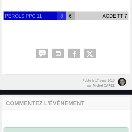
PEROLS PPC 11
8
6
AGDE TT 7
Publié le
17 sept. 2018
par
Michel CAPEZ
COMMENTEZ L’ÉVÈNEMENT