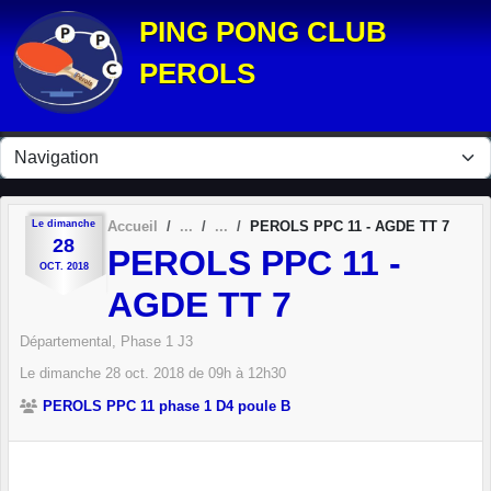
Panneau de gestion des cookies
PING PONG CLUB
PEROLS
Le
dimanche
Accueil
PEROLS PPC 11 - AGDE TT 7
28
PEROLS PPC 11 -
OCT.
2018
AGDE TT 7
Départemental, Phase 1 J3
Le
dimanche
28
oct.
2018
de 09h à 12h30
PEROLS PPC 11 phase 1 D4 poule B