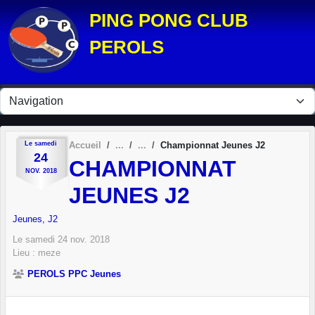
Panneau de gestion des cookies
PING PONG CLUB
PEROLS
Le
samedi
Accueil
Championnat Jeunes J2
24
CHAMPIONNAT
NOV.
2018
JEUNES J2
Jeunes, J2
Le
samedi
24
nov.
2018
Lieu :
meze
PEROLS PPC Jeunes