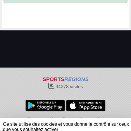
SPORTS
REGIONS
94278
visites
Charte cookies
Gestion des cookies
Ce site utilise des cookies et vous donne le contrôle sur ceux
Informations légales
Signaler un contenu inapproprié
que vous souhaitez activer