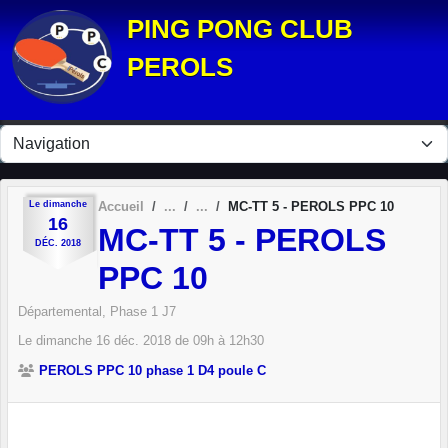
Panneau de gestion des cookies
PING PONG CLUB
PEROLS
Le
dimanche
Accueil
MC-TT 5 - PEROLS PPC 10
16
MC-TT 5 - PEROLS
DÉC.
2018
PPC 10
Départemental, Phase 1 J7
Le
dimanche
16
déc.
2018
de 09h à 12h30
PEROLS PPC 10 phase 1 D4 poule C