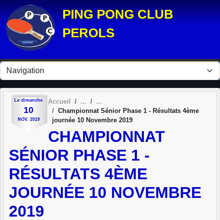
Panneau de gestion des cookies
PING PONG CLUB
PEROLS
Le
dimanche
Accueil
10
Championnat Sénior Phase 1 - Résultats 4ème
journée 10 Novembre 2019
NOV.
2019
CHAMPIONNAT
SÉNIOR PHASE 1 -
RÉSULTATS 4ÈME
JOURNÉE 10 NOVEMBRE
2019