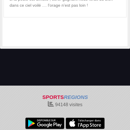
dans ce ciel voilé .... l'orage n'est pas loin !
SPORTS
REGIONS
94148
visites