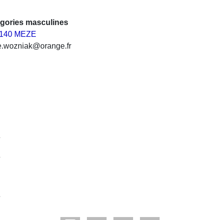
égories masculines
34140 MEZE
e.wozniak@orange.fr
s
s
s