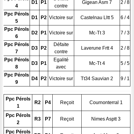
D1
P1
Gigean Asm 7
2 / 8
4
contre
Ppc Pérols
D1
P2
Victoire sur
Castelnau Lltt 5
6 / 4
5
Ppc Pérols
D2
P1
Victoire sur
Mc-Tt 3
7 / 3
6
Ppc Pérols
Défaite
D3
P2
Laverune Frtt 4
2 / 8
7
contre
Ppc Pérols
Egalité
D3
P1
Mc-Tt 4
5 / 5
8
avec
Ppc Pérols
D4
P2
Victoire sur
Tt34 Sauvian 2
9 / 1
9
Ppc Pérols
R2
P4
Reçoit
Cournonterral 1
1
Ppc Pérols
R3
P7
Reçoit
Nimes Asptt 3
2
Ppc Pérols