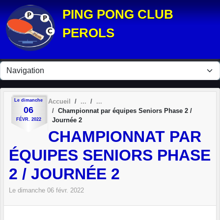
Panneau de gestion des cookies
PING PONG CLUB
PEROLS
Le
dimanche
Accueil
06
Championnat par équipes Seniors Phase 2 /
Journée 2
FÉVR.
2022
CHAMPIONNAT PAR
ÉQUIPES SENIORS PHASE
2 / JOURNÉE 2
Le
dimanche
06
févr.
2022