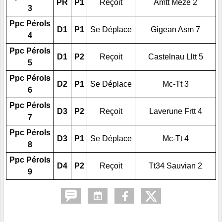
PR
P1
Reçoit
Amtt Meze 2
3
Ppc Pérols
D1
P1
Se Déplace
Gigean Asm 7
4
Ppc Pérols
D1
P2
Reçoit
Castelnau Lltt 5
5
Ppc Pérols
D2
P1
Se Déplace
Mc-Tt 3
6
Ppc Pérols
D3
P2
Reçoit
Laverune Frtt 4
7
Ppc Pérols
D3
P1
Se Déplace
Mc-Tt 4
8
Ppc Pérols
D4
P2
Reçoit
Tt34 Sauvian 2
9