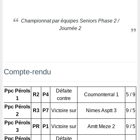
Championnat par équipes Seniors Phase 2 /
Journée 2
Compte-rendu
Ppc Pérols
Défaite
R2
P4
Cournonterral 1
5 / 9
1
contre
Ppc Pérols
R3
P7
Victoire sur
Nimes Asptt 3
9 / 5
2
Ppc Pérols
PR
P1
Victoire sur
Amtt Meze 2
9 / 5
3
Ppc Pérols
Défaite