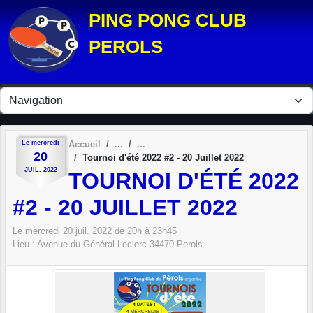
Panneau de gestion des cookies
PING PONG CLUB
PEROLS
Le
mercredi
Accueil
20
Tournoi d'été 2022 #2 - 20 Juillet 2022
JUIL.
2022
TOURNOI D'ÉTÉ 2022
#2 - 20 JUILLET 2022
Le
mercredi
20
juil.
2022
de 20h à 23h45
Lieu :
Avenue du Général Leclerc
34470
Perols