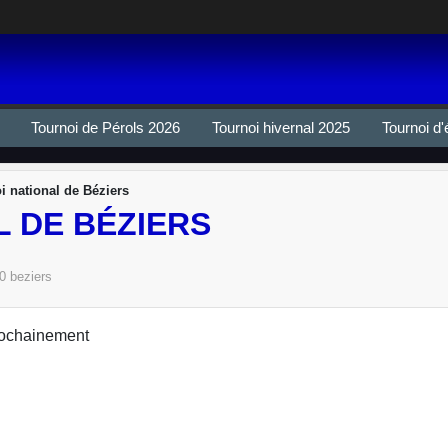
Tournoi de Pérols 2026
Tournoi hivernal 2025
Tournoi d'
i national de Béziers
 DE BÉZIERS
0
beziers
prochainement