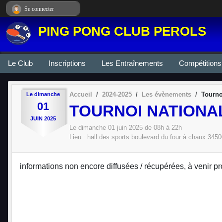
Panneau de gestion des cookies
Se connecter
PING PONG CLUB PEROLS
Le Club
Inscriptions
Les Entraînements
Compétitions
Accueil
2024-2025
Les évènements
Tourno
Le
dimanche
01
TOURNOI NATIONAL
JUIN
2025
Le
dimanche
01
juin
2025
de 08h à 22h
Lieu :
hall des sports boulevard du four à chaux
3450
informations non encore diffusées / récupérées, à venir 