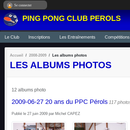
Panneau de gestion des cookies
Se connecter
PING PONG CLUB PEROLS
Le Club
Inscriptions
Les Entraînements
Compétitions
Accueil
2008-2009
Les albums photos
LES ALBUMS PHOTOS
12 albums photo
2009-06-27 20 ans du PPC Pérols
117 photo
Publié le
27 juin 2009
par
Michel CAPEZ