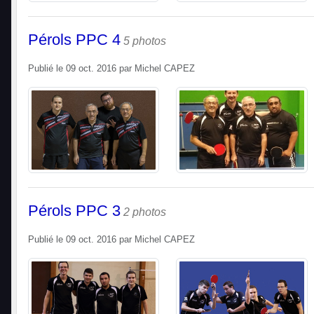
Pérols PPC 4
5 photos
Publié le
09 oct. 2016
par
Michel CAPEZ
Pérols PPC 3
2 photos
Publié le
09 oct. 2016
par
Michel CAPEZ