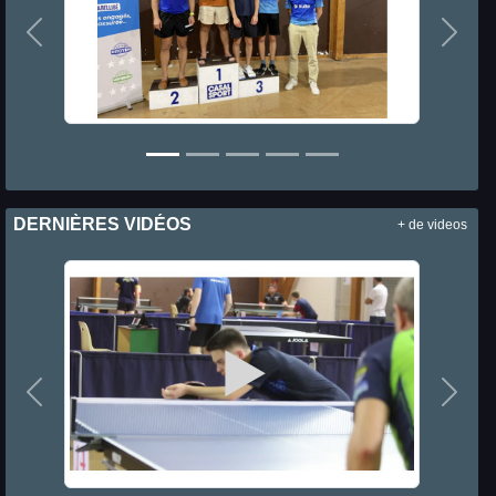
Précedent
Suiva
DERNIÈRES VIDÉOS
+ de videos
Précedent
Suiva