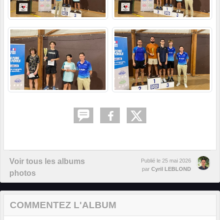
Voir tous les albums
Publié le
25 mai 2026
par
Cyril LEBLOND
photos
COMMENTEZ L'ALBUM