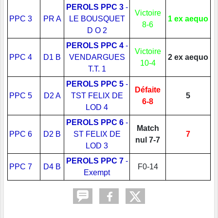
PEROLS PPC 3
-
Victoire
PPC 3
PR A
LE BOUSQUET
1 ex aequo
8-6
D O 2
PEROLS PPC 4
-
Victoire
PPC 4
D1 B
VENDARGUES
2 ex aequo
10-4
T.T. 1
PEROLS PPC 5
-
Défaite
PPC 5
D2 A
TST FELIX DE
5
6-8
LOD 4
PEROLS PPC 6
-
Match
PPC 6
D2 B
ST FELIX DE
7
nul 7-7
LOD 3
PEROLS PPC 7
-
PPC 7
D4 B
F0-14
Exempt