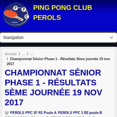
Panneau de gestion des cookies
PING PONG CLUB
PEROLS
Accueil
Championnat Sénior Phase 1 - Résultats 5ème journée 19 nov
2017
CHAMPIONNAT SÉNIOR
PHASE 1 - RÉSULTATS
5ÈME JOURNÉE 19 NOV
2017
PEROLS PPC 1F R1 Poule A
PEROLS PPC 1 R2 poule B