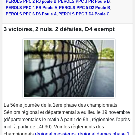
PEROLS PPC 2 R3 poule B
PEROLS PPC 3 PR Poule B
PEROLS PPC 4 PR Poule A
PEROLS PPC 5 D2 Poule B
PEROLS PPC 6 D3 Poule A
PEROLS PPC 7 D4 Poule C
3 victoires, 2 nuls, 2 défaites, D4 exempt
La 5ème journée de la 1ère phase des championnats
Séniors régional et départemental a eu lieu le 19
novembre
(départementales le matin à partir de 9h , régionales l'après-
midi à partir de 14h30).
Voir les règlements des
championnats
régional messieurs
,
régional dames phase 1