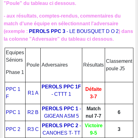
"Poule" du tableau ci dessous.
- aux résultats, comptes-rendus, commentaires du
match d'une équipe en sélectionnant l'adversaire
(exemple :
PEROLS PPC 3
-
LE BOUSQUET D O 2
) dans
la colonne "Adversaire" du tableau ci dessous.
Equipes
Séniors
Classement
Poule
Adv
ersaires
Résultats
poule J5
Phase 1
PEROLS PPC 1F
PPC 1
Défaite
R1 A
-
CTTT 1
F
3-7
PEROLS PPC 1
-
Match
PPC 1
R2 B
6
GIGEAN ASM 5
nul 7-7
PEROLS PPC 2
-
Victoire
PPC 2
R3 C
3
CANOHES T- TT
9-5