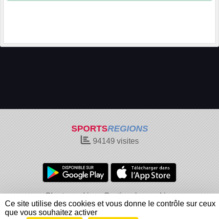
SPORTS
REGIONS
94149
visites
Charte cookies
Gestion des cookies
Ce site utilise des cookies et vous donne le contrôle sur ceux
Informations légales
Signaler un contenu inapproprié
que vous souhaitez activer