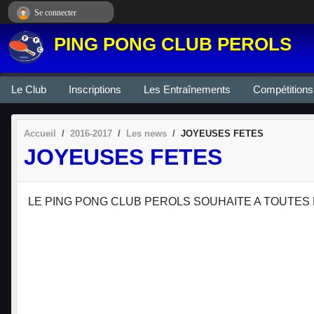
Panneau de gestion des cookies
Se connecter
PING PONG CLUB PEROLS
Le Club
Inscriptions
Les Entraînements
Compétitions
Accueil
2016-2017
Les news
JOYEUSES FETES
JOYEUSES FETES
LE PING PONG CLUB PEROLS SOUHAITE A TOUTES 